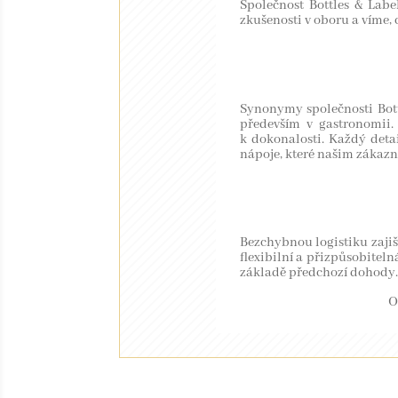
Společnost Bottles & Label
zkušenosti v oboru a víme,
Synonymy společnosti Bottl
především v gastronomii.
k dokonalosti. Každý detai
nápoje, které našim zákazn
Bezchybnou logistiku zajiš
flexibilní a přizpůsobite
základě předchozí dohody.
KONTAKTUJTE NÁS
O
BOTTLES & LABELS S.R.O.
ADRESA:
BOHDALECKÁ 1460/8, 101 00