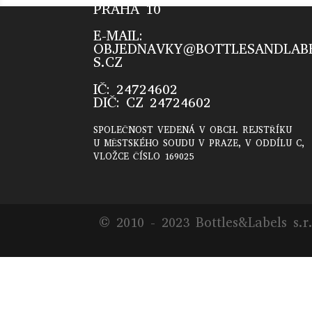
PRAHA 10
E-MAIL:
OBJEDNAVKY@BOTTLESANDLAB
S.CZ
IČ: 24724602
DIČ: CZ 24724602
SPOLEČNOST VEDENÁ V OBCH. REJSTŘÍKU
U MĚSTSKÉHO SOUDU V PRAZE, V ODDÍLU C,
VLOŽCE ČÍSLO 169025
© 2010 - 2023 Bottles&Labels s.r