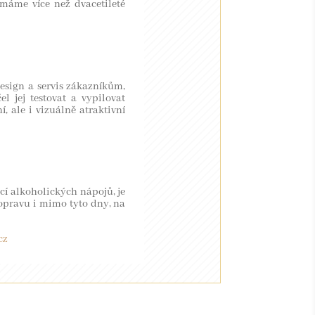
i máme více než dvacetileté
design a servis zákazníkům,
 jej testovat a vypilovat
, ale i vizuálně atraktivní
cí alkoholických nápojů, je
opravu i mimo tyto dny, na
APA STRÁNEK
cz
VOD
OFIL