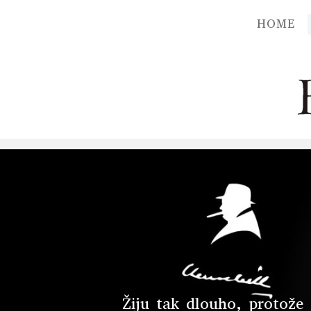
HOME
Žiju tak dlouho, protože 