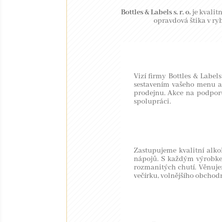
Bottles & Labels s. r. o.
je kvalit
opravdová štika v ry
Vizí firmy Bottles & Label
sestavením vašeho menu a 
prodejnu. Akce na podporu
spolupráci.
Zastupujeme kvalitní alko
nápojů. S každým výrobkem
rozmanitých chutí. Věnuje
večírku, volnějšího obchod