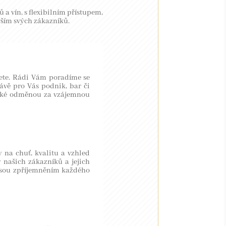
 a vín, s flexibilním přístupem,
vším svých zákazníků.
jdete. Rádi Vám poradíme se
ávě pro Vás podnik, bar či
 také odměnou za vzájemnou
 na chuť, kvalitu a vzhled
 našich zákazníků a jejich
 jsou zpříjemněním každého