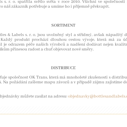
s s. r. o. spatřila světlo světa v roce 2010. Všichni ve společnost
 co náš zákazník potřebuje a umíme ho i příjemně překvapit.
SORTIMENT
es & Labels s. r. o. jsou uvolněný styl a střídmý, avšak nápaditý 
 Každý produkt prochází dlouhou cestou vývoje, která má za účel
l je odrazem péče našich výrobců a nadšení dodávat nejen kvalitní
íkům přinesou radost a chuť objevovat nové směry.
DISTRIBUCE
ťuje společnost OK Trans, která má mnoholeté zkušenosti s distribu
lná. Na požádání zašleme mapu závozů a v případě zájmu zajistíme d
OBCHODNÍ
M
bjednávky můžete zasílat na adresu:
objednavky@bottlesandlabels.
ZASTOUPENÍ
Ú
PR
+420 602 643 718