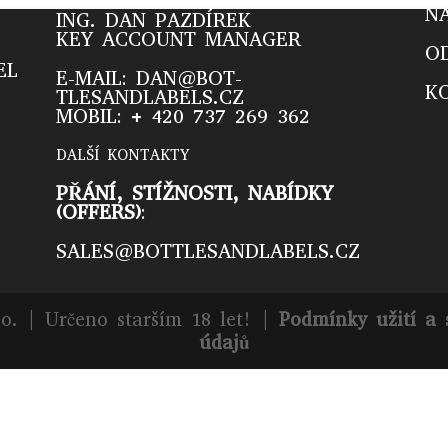
N
ING. DAN PAZDÍREK
KEY ACCOUNT MANAGER
O
EL
E-MAIL: DAN@BOT­
K
TLESANDLABELS­.CZ
MOBIL: + 420 737 269 362
DALŠÍ KONTAKTY
PŘÁNÍ, STÍŽNOSTI, NABÍDKY
(OFFERS)
:
SALES@BOT­TLESANDLABELS­.CZ
.o. | Určeno starším 18 let! |
Podmínky užití a 
údajů