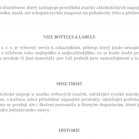
ní distributor, který zastupuje prvotřídní značky alkoholických nápojů
bníku, malá, ale schopná rychle reagovat na požadavky trhu a přede
VIZE BOTTLES & LABELS
s s. r. o. je výborný servis k zákazníkům, přístup, který jinde nena
s výběrem toho nejlepšího a nejkvalitnějšího, co se bude hodit pr
 prodeje či jiné materiály pro Váš podnik jsou samozřejmostí a
MISE FIRMY
holické nápoje a nealko světových značek, odrážející vysoké nároky
, s každou lahví přinášíme nápadité produkty odrážející potřeby
me se prodeji ale i školení personálu a řízeným degustacím, které
ního jednání nebo oslavy.
HISTORIE