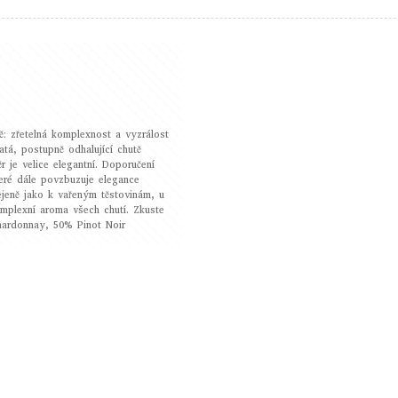
ě: zřetelná komplexnost a vyzrálost
natá, postupně odhalující chutě
je velice elegantní. Doporučení
teré dále povzbuzuje elegance
ejeně jako k vařeným těstovinám, u
mplexní aroma všech chutí. Zkuste
hardonnay, 50% Pinot Noir