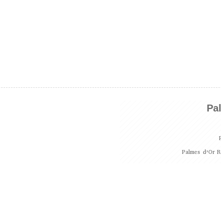
Pa
Palmes d’Or R