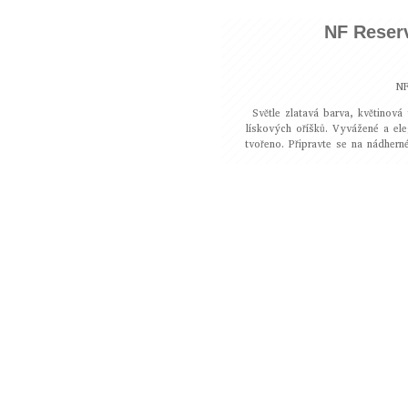
NF Reser
NF
Světle zlatavá barva, květinová
lískových oříšků. Vyvážené a ele
tvořeno. Připravte se na nádher