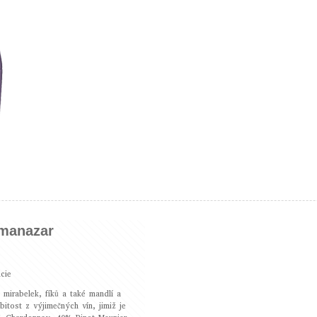
lmanazar
cie
 mirabelek, fíků a také mandlí a
itost z výjimečných vín, jimiž je