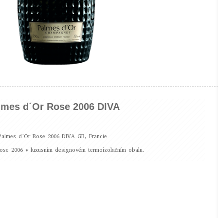
lmes d´Or Rose 2006 DIVA
Palmes d´Or Rose 2006 DIVA GB, Francie
ose 2006 v luxusním designovém termoizolačním o­balu.