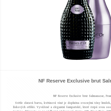
NF Reserve Exclusive brut Sa
NF Reserve Exclusive brut Salmanazar, Fran
Světle zlatavá barva, květinová vůně je doplněna ovocnými tóny hrušek,
lískových oříšků. Vyvážené a elegantní šampaňské, které čerpá svou osob