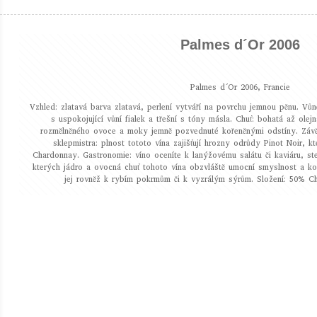
Palmes d´Or 2006
Palmes d´Or 2006, Francie
Vzhled: zlatavá barva zlatavá, perlení vytváří na povrchu jemnou pěnu. Vůn
s uspokojující vůní fialek a třešní s tóny másla. Chuť: bohatá až olej
rozmělněného ovoce a moky jemně pozvednuté kořeněnými odstíny. Závěr 
sklepmistra: plnost tototo vína zajišťují hrozny odrůdy Pinot Noir, k
Chardonnay. Gastronomie: víno oceníte k lanýžovému salátu či kaviáru, st
kterých jádro a ovocná chuť tohoto vína obzvláště umocní smyslnost a ko
jej rovněž k rybím pokrmům či k vyzrálým sýrům. Složení: 50% C