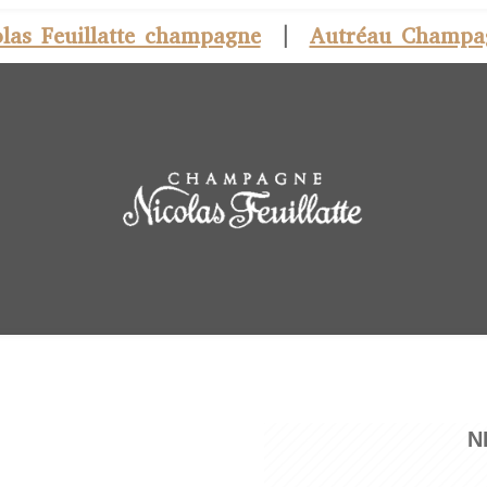
olas Feuillatte champagne
|
Autréau Champa
N