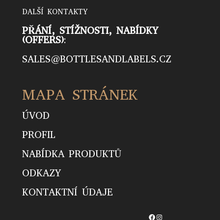
DALŠÍ KONTAKTY
PŘÁNÍ, STÍŽNOSTI, NABÍDKY
(OFFERS)
:
SALES@BOT­TLESANDLABELS­.CZ
MAPA STRÁNEK
ÚVOD
PROFIL
NABÍDKA PRODUKTŮ
ODKAZY
KONTAKTNÍ ÚDAJE
FACEBOOK
INSTAGRAM