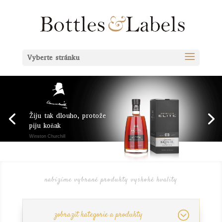
Vyberte stránku
Žiju tak dlouho, protože
piju koňak
Winston Churchill
nabízíme vybrané produkty vyskoké kvality
zobrazit kategorie a produkty